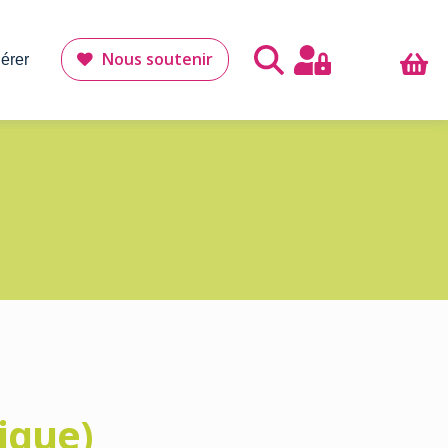
Nous soutenir
érer
ique)