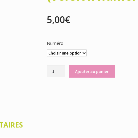
5,00
€
Numéro
quantité
Ajouter au panier
de
Revue
Aloé(version
numérique)
TAIRES