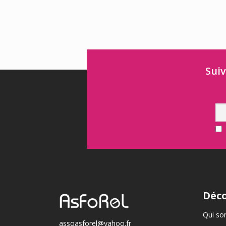
Suiv
Déco
Qui so
assoasforel@yahoo.fr