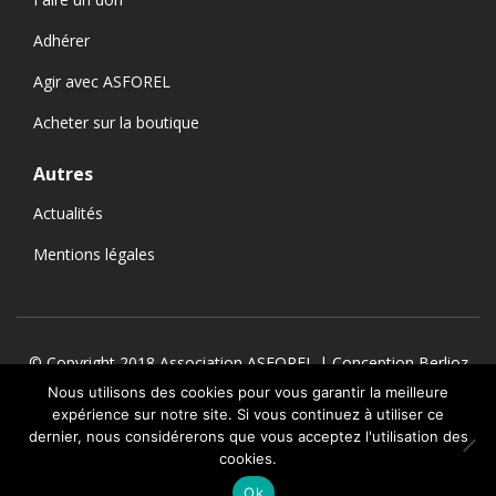
Adhérer
Agir avec ASFOREL
Acheter sur la boutique
Autres
Actualités
Mentions légales
© Copyright 2018 Association ASFOREL | Conception
Berlioz
Nous utilisons des cookies pour vous garantir la meilleure
Licence creative commons « CC NY NC ND ». Organisme de
expérience sur notre site. Si vous continuez à utiliser ce
formation n°41540284354 – SIRET : 326 144 250 00064 –
dernier, nous considérerons que vous acceptez l'utilisation des
APE : 9499Z
cookies.
Ok