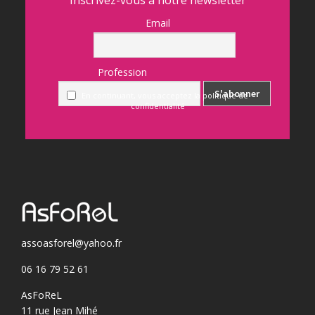
Inscrivez-vous à notre newsletter
Email
Profession
En continuant, vous acceptez la politique de
confidentialité
assoasforel@yahoo.fr
06 16 79 52 61
AsFoReL
11 rue Jean Mihé