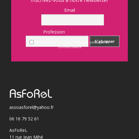
Inscrivez-vous à notre newsletter
Email
Profession
En continuant, vous acceptez la politique de
confidentialité
assoasforel@yahoo.fr
06 16 79 52 61
AsFoReL
11 rue Jean Mihé