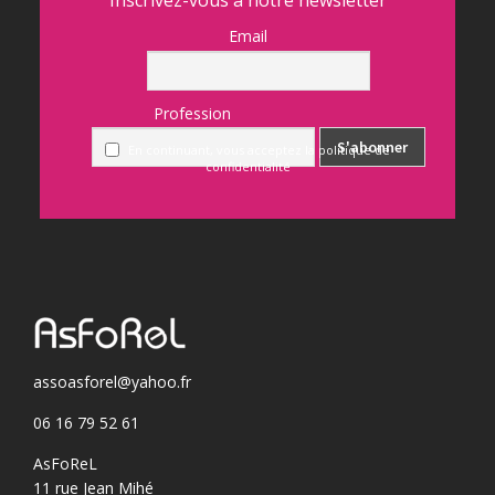
Inscrivez-vous à notre newsletter
Email
Profession
En continuant, vous acceptez la politique de
confidentialité
assoasforel@yahoo.fr
06 16 79 52 61
AsFoReL
11 rue Jean Mihé