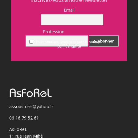
Inscrivez-vous à notre newsletter
Email
Profession
En continuant, vous acceptez la politique de
confidentialité
assoasforel@yahoo.fr
06 16 79 52 61
AsFoReL
11 rue Jean Mihé