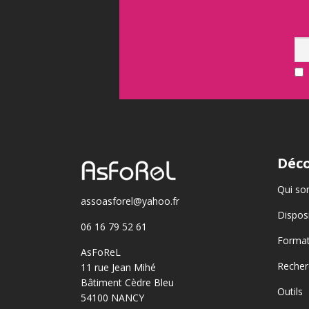
Déco
Qui so
assoasforel@yahoo.fr
Disposi
06 16 79 52 61
Format
AsFoReL
Recher
11 rue Jean Mihé
Bâtiment Cèdre Bleu
Outils
54100 NANCY