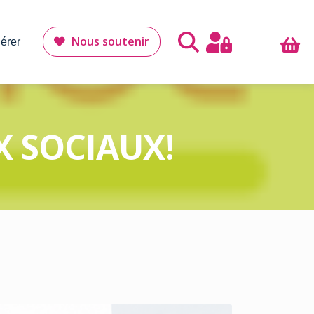
Nous soutenir
érer
X SOCIAUX!