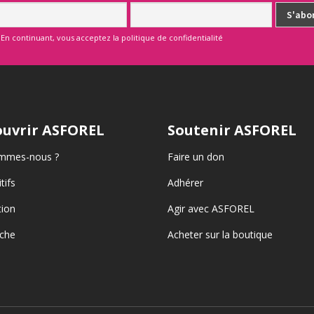
En continuant, vous acceptez la politique de confidentialité
uvrir ASFOREL
Soutenir ASFOREL
mmes-nous ?
Faire un don
tifs
Adhérer
ion
Agir avec ASFOREL
che
Acheter sur la boutique