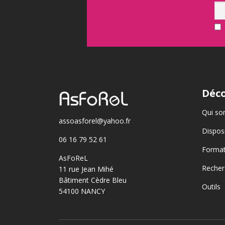
Déco
Qui so
assoasforel@yahoo.fr
Disposi
06 16 79 52 61
Format
AsFoReL
Recher
11 rue Jean Mihé
Bâtiment Cèdre Bleu
Outils
54100 NANCY